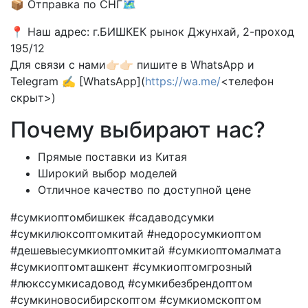
📦 Отправка по СНГ🗺
📍 Наш адрес: г.БИШКЕК рынок Джунхай, 2-проход
195/12
Для связи с нами👉🏻👉🏻 пишите в WhatsApp и
Telegram ✍️ [WhatsApp](
https://wa.me/
<телефон
скрыт>)
Почему выбирают нас?
Прямые поставки из Китая
Широкий выбор моделей
Отличное качество по доступной цене
#сумкиоптомбишкек #садаводсумки
#сумкилюксоптомкитай #недоросумкиоптом
#дешевыесумкиоптомкитай #сумкиоптомалмата
#сумкиоптомташкент #сумкиоптомгрозный
#люкссумкисадовод #сумкибезбрендоптом
#сумкиновосибирскоптом #сумкиомскоптом