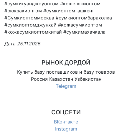
#сумкигуанджоуоптом #кошелькиоптом
#рюкзакиоптом #сумкиоптомташкент
#Сумкиоптоммосква #сумкиоптомбарахолка
#сумкиоптомджунхай #кожасумкиоптом
#кожасумкиоптомкитай #сумкимахачкала
Дата 25.11.2025
РЫНОК ДОРДОЙ
Купить базу поставщиков и базу товаров
Россия Казахстан Узбекистан
Telegram
СОЦСЕТИ
ВКонтакте
Instagram