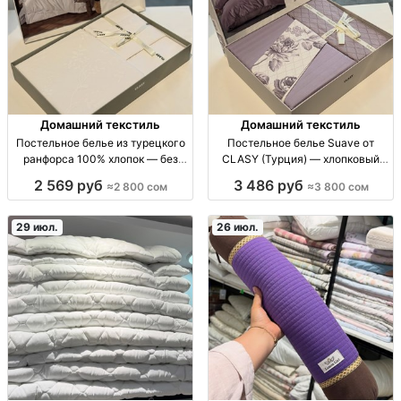
Домашний текстиль
Домашний текстиль
Постельное белье из турецкого
Постельное белье Suave от
ранфорса 100% хлопок — без
CLASY (Турция) — хлопковый
катышков, линьки и усадки |
ранфорс, евро комплект, 5
2 569 руб
3 486 руб
≈2 800 сом
≈3 800 сом
Бишкек Постельное бельё
оттенков Пост.белье CLASY
ранфорс (100% хлопок) Турция:
Suave (Турция) из плотного
без катышков, без линьки, не
хлопка ранфорс, евро двусп.
29 июл.
26 июл.
садится, сохраняет форму
комплект: пододеяльник с пол