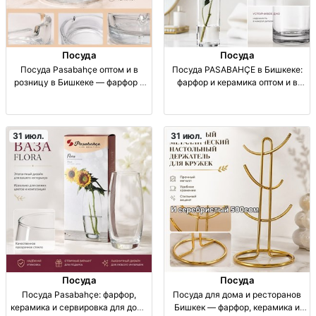
Посуда
Посуда
Посуда Pasabahçe оптом и в
Посуда PASABAHÇE в Бишкеке:
розницу в Бишкеке — фарфор и
фарфор и керамика оптом и в
керамика для дома и ресторанов
розницу Посуда PASABAHÇE.
посуда для дома и ресторанов;
Дом/ресторан. Материал:
Pasabahçe; фарфор, керамика;
фарфор, керамика. Опт и розница.
сервизы, тарелки, наборы; опт/
Для сервировки, ежедневно
31 июл.
31 июл.
розница; Ho
Посуда
Посуда
Посуда Pasabahçe: фарфор,
Посуда для дома и ресторанов
керамика и сервировка для дома
Бишкек — фарфор, керамика и