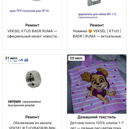
Ремонт
Ремонт
VEKSEL KTUO BADR RUMA —
Новинка 😍 VEKSEL | KTUO |
официальный канал: новости,
BADR | RUMA — актуальные
обновления и публикации офиц.
предложения в Казахстане,
канал, новости и обновления,
Кыргызстане и России новинка,
посты по тематике
обновления, актуальные
VEKSEL/KTUO/BADR/RUMA,
предложения, регион: КZ/KG/RU,
21 июл.
20 июл.
инфоконтент, аудитория К
официальный канал, посты с
полезной и
Ремонт
Домашний текстиль
Объявление из канала
Детское пончо 100% хлопок 1–7
VEKSEL/KTUO/BADR/RUMA:
лет — разные расцветки пончо