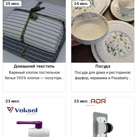
25 июл.
24 июл.
Домашний текстиль
Посуда
Вареный хлопок постельное
Посуда для дома и ресторанов:
белье 100% хлопок — полуторка
фарфор, керамика и Pasabahçe
и двушка п/б вареный хлопок
оптом и в розницу | Бишкек
100% х/б; размеры: полуторка,
Посуда для дома и HoReCa:
двушка; домашний текстиль
фарфор/керамика, сервизы,
наборы, тарелки, чашки,
23 июл.
23 июл.
сервировка стола. Pasaba