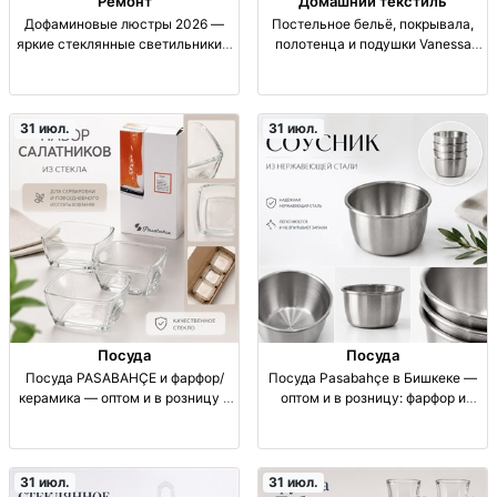
Ремонт
Домашний текстиль
Дофаминовые люстры 2026 —
Постельное бельё, покрывала,
яркие стеклянные светильники в
полотенца и подушки Vanessa
Бишкеке Яркие стеклянные
Textile Пост. бельё, покрывала,
люстры тренда 2026 г. В
полотенца, подушки; оригинал,
наличии. Опт/розница.
прямые поставки, низкие цены,
доставка по СНГ.
31 июл.
31 июл.
Посуда
Посуда
Посуда PASABAHÇE и фарфор/
Посуда Pasabahçe в Бишкеке —
керамика — оптом и в розницу в
оптом и в розницу: фарфор и
Бишкеке посуда для дома и
керамика для дома и ресторанов
ресторанов: фарфор, керамика;
Посуда Pasabahçe: фарфор,
бренды/серии Pasabahçe;
керамика. Для дома и HoReCa
столовая/сервировочная; опт
(кафе, рестораны). Продажа опт/
31 июл.
31 июл.