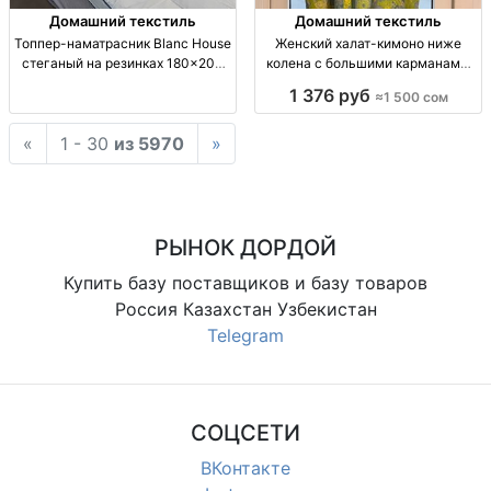
Домашний текстиль
Домашний текстиль
Топпер-наматрасник Blanc House
Женский халат-кимоно ниже
стеганый на резинках 180×200
колена с большими карманами,
см | мягкость и защита матраса
принты 42–52 — 1500 сом Жен.
1 376 руб
≈1 500 сом
Топпер-наматрасник стеганый
халат-кимоно, длина ниже
Blanc House 180×200 см,
колена, большие карм., яркие
«
1 - 30
из 5970
»
кассетная стежка (кв.), плотн.
принты, р-ры 42–52, для дома/
наполнитель, напо
пляжа/лёгкий
РЫНОК ДОРДОЙ
Купить базу поставщиков и базу товаров
Россия Казахстан Узбекистан
Telegram
СОЦСЕТИ
ВКонтакте