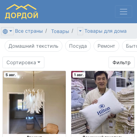
Все страны
Товары для дома
Товары
Домашний текстиль
Посуда
Ремонт
Быт
Сортировка
Фильтр
5 авг.
1 авг.