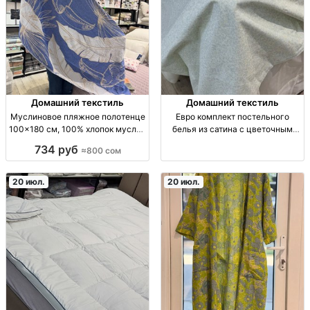
Домашний текстиль
Домашний текстиль
Муслиновое пляжное полотенце
Евро комплект постельного
100×180 см, 100% хлопок муслин
белья из сатина с цветочным
— Турция Пляжн. полотенце;
узором — плотная ткань, не
734 руб
≈800 сом
муслин (хл. 100%); размер
линяет и не мнётся евро ком-т:
100×180 см; Турция; мягк., гигр.,
сатин, цветочный узор, плотн.
быстровпит./сохн.
гладк. ткань, приятн. на ощупь, не
20 июл.
20 июл.
садится, не линяет, мен