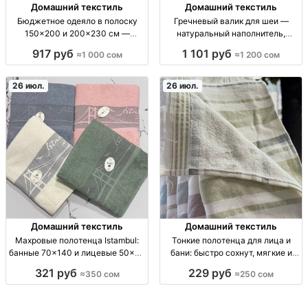
Домашний текстиль
Домашний текстиль
Бюджетное одеяло в полоску
Гречневый валик для шеи —
150×200 и 200×230 см —
натуральный наполнитель,
домашний текстиль одеяло,
прохладный и поддерживающий
917 руб
1 101 руб
≈1 000 сом
≈1 200 сом
полоска, размер
валик под шею/ортоподдержка;
150×200см/200×230см,
наполнитель: гречневая лузга;
домашний текстиль, комфортный
натуральный; адаптируется под
26 июл.
26 июл.
сон, бюджетная цена
изгиб; не к
Домашний текстиль
Домашний текстиль
Махровые полотенца Istambul:
Тонкие полотенца для лица и
банные 70×140 и лицевые 50×90
бани: быстро сохнут, мягкие и
оптом — Кыргызстан полотенца
отлично впитывают — Бишкек
321 руб
229 руб
≈350 сом
≈250 сом
махр., хлопок, 2 разм.: банн.
тонч. полотенца: лицевое/
70х140, лицев. 50х90; опт, впит.
банное, тонкая махра, быстрая
текстиль для дома/HoReCa
сушка, высокая впитываемость,