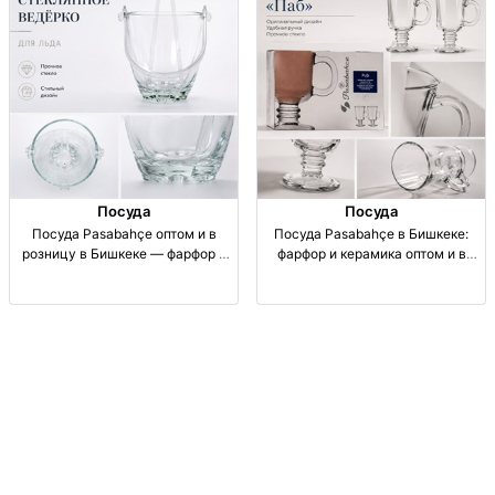
розница. Тарелк
Посуда
Посуда
Посуда Pasabahçe оптом и в
Посуда Pasabahçe в Бишкеке:
розницу в Бишкеке — фарфор и
фарфор и керамика оптом и в
керамика для дома и ресторанов
розницу 🏺 Посуда для дома и
Посуда для дома и ресторанов:
общепита: фарфор (porc) и
фарфор, керамика,
керамика (cer), Pasabahçe.
сервировочная посуда. Бренд
Тарелки/сервировка, опт и роз
Pasabahçe. Продажа оптом