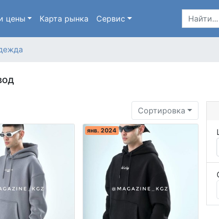
и цены
Карта
рынка
Сервис
дежда
вод
Сортировка
янв. 2024