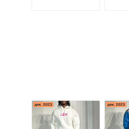
производство Турция
прои
дек. 2023
дек. 2023