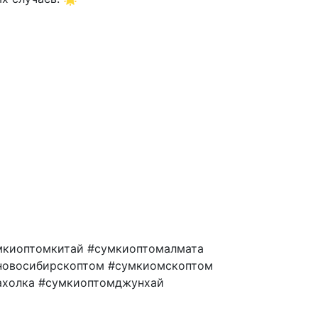
мкиоптомкитай #сумкиоптомалмата
новосибирскоптом #сумкиомскоптом
ахолка #сумкиоптомджунхай