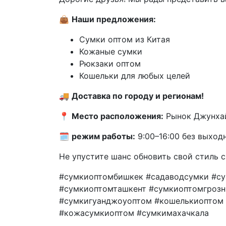
👜
Наши предложения:
Сумки оптом из Китая
Кожаные сумки
Рюкзаки оптом
Кошельки для любых целей
🚚
Доставка по городу и регионам!
📍
Место расположения:
Рынок Джунхай,
🗓
режим работы:
9:00–16:00 без выход
Не упустите шанс обновить свой стиль 
#сумкиоптомбишкек #садаводсумки #с
#сумкиоптомташкент #сумкиоптомгроз
#сумкигуанджоуоптом #кошелькиоптом
#кожасумкиоптом #сумкимахачкала