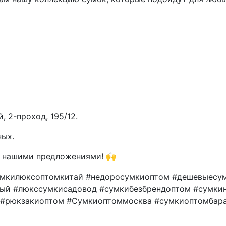
 2-проход, 195/12.
ных.
с нашими предложениями! 🙌
умкилюксоптомкитай #недоросумкиоптом #дешевыесу
ный #люкссумкисадовод #сумкибезбрендоптом #сумки
 #рюкзакиоптом #Сумкиоптоммосква #сумкиоптомбар