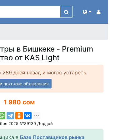
тры в Бишкеке - Premium
тво от KAS Light
 289 дней назад и могло устареть
и похожие объявления
1 980 сом
ября 2025 №89130 Дордой
вщика в
Базе Поставщиков рынка