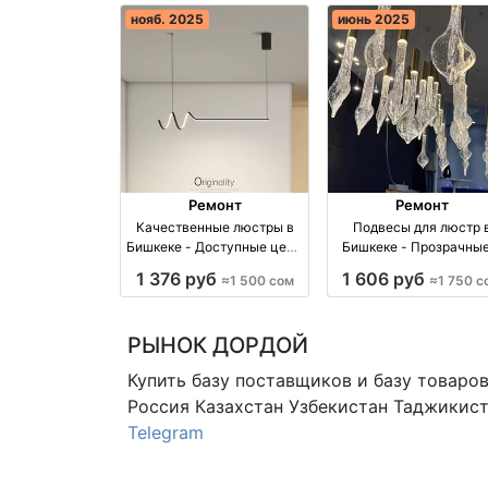
нояб. 2025
июнь 2025
Ремонт
Ремонт
Качественные люстры в
Подвесы для люстр 
Бишкеке - Доступные цены
Бишкеке - Прозрачные
и широкий ассортимент
янтарные на 4 метра о
1 376 руб
1 606 руб
≈1 500 сом
≈1 750 с
оптом производство
производство Киргиз
Киргизия
РЫНОК ДОРДОЙ
Купить базу поставщиков и базу товаро
Россия Казахстан Узбекистан
Таджикист
Telegram