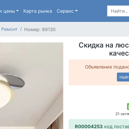
и цены
Карта
рынка
Сервис
Ремонт
Номер: 89130
Скидка на люс
качес
Объявление подано
Найт
21 окт
R00004253
код поста