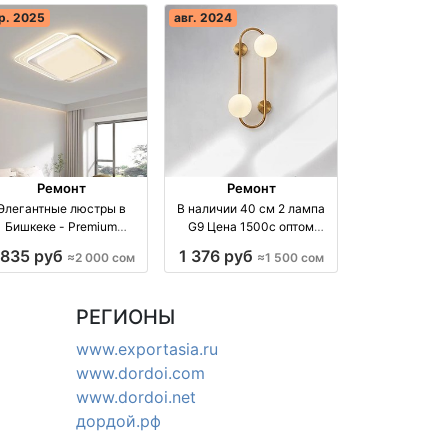
р. 2025
авг. 2024
Ремонт
Ремонт
Элегантные люстры в
В наличии 40 см 2 лампа
Бишкеке - Premium
G9 Цена 1500с оптом
качество оптом
производство Киргизия
 835 руб
1 376 руб
≈2 000 сом
≈1 500 сом
роизводство Киргизия
РЕГИОНЫ
www.exportasia.ru
www.dordoi.com
www.dordoi.net
дордой.рф