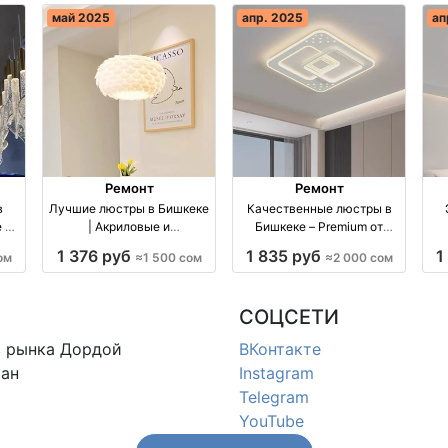
май 2025
апр. 2025
ап
Ремонт
Ремонт
в
Лучшие люстры в Бишкеке
Качественные люстры в
 и
| Акриловые и
Бишкеке – Premium от
птом
металлические модели
lustra.kg оптом
1 376 руб
1 835 руб
1
ом
≈1 500 сом
≈2 000 сом
ия
оптом производство
производство Киргизия
п
Киргизия
СОЦСЕТИ
в
рынка Дордой
ВКонтакте
ан
Instagram
Telegram
YouTube