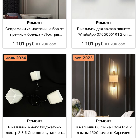
Ремонт
Ремонт
Современные настенные бра от
В наличии для заказа пишите
премиум бренда - Люстры
WhatsApp 0705050101 2 опт
Бишкек Настенные бра: черные
Киргизия
1 101 руб
1 101 руб
≈1 200 сом
≈1 200 сом
50см - 1200сом, белые 90см -
1900сом. Премиум. Оптом.
Бишкек.
июль 2024
окт. 2023
Ремонт
Ремонт
В наличии Много бюджетных
В наличии 60 см на 10см Е14 2
люстр 2 3 5 Спешите купить опт
лампы 1500сом опт Киргизия