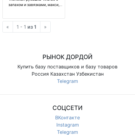
запахом и завязками, макси,
плотная ткань — one size
Женская рубашка-платье макси
на запах с завязками,
«
1 - 1
из 1
»
регулируемая посадка (притал./
свободн.), акцент т
РЫНОК ДОРДОЙ
Купить базу поставщиков и базу товаров
Россия Казахстан Узбекистан
Telegram
СОЦСЕТИ
ВКонтакте
Instagram
Telegram