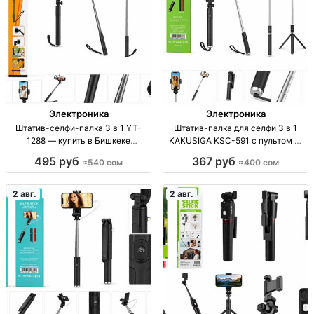
Электроника
Электроника
Штатив-селфи-палка 3 в 1 YT-
Штатив-палка для селфи 3 в 1
1288 — купить в Бишкеке
KAKUSIGA KSC-591 с пультом —
Штатив-селфи-палка 3 в 1,
Бишкек Штатив-монопод 3в1
495 руб
367 руб
≈540 сом
≈400 сом
модель YT-1288, хорошее
KAKUSIGA KSC-591, пульт ДУ,
качество, опт/розница, Бишкек,
новый, опт/розница, Бишкек. 400
540 сом
сом.
2 авг.
2 авг.