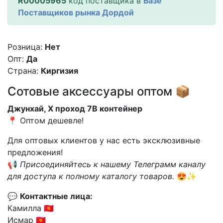
R00005965
код поставщика в
Базе
Поставщиков рынка Дордой
Розница:
Нет
Опт:
Да
Страна:
Киргизия
Сотовые аксессуары оптом 📦
Джунхай, X проход 7В контейнер
📍 Оптом дешевле!
Для оптовых клиентов у нас есть эксклюзивные
предложения!
📢
Присоединяйтесь к нашему Телеграмм каналу
для доступа к полному каталогу товаров.
😍✨
💬
Контактные лица:
Камилла 🇰🇬
Исмар 🇰🇬