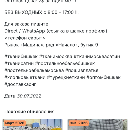
Оптовая цена: 2$ за один метр
БЕЗ ВЫХОДНЫХ с 8:00 - 17:00 !!!
Для заказа пишите
Direct / WhatsApp (ссылка в шапке профиля)
<телефон скрыт>
Рынок «Мадина», ряд «Начало», бутик 9
#тканибишкек #тканимосква #тканимосквасатин
#тканисатин #постельноебельебишкек
#постельноебельемосква #пошивплатья
#хлопковыеткани #турецкиеткани #оптомбишкек
#доставкаснг
Дата 30.07.2022
Похожие объявления
март 2026
янв. 2026