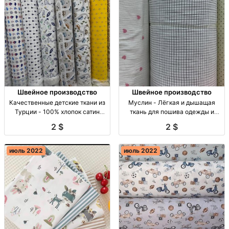
Швейное производство
Швейное производство
Качественные детские ткани из
Муслин - Лёгкая и дышащая
Турции - 100% хлопок сатин
ткань для пошива одежды и
100% хлопок, сатин, цена: 1.7 $/м
текстиля Муслин 100% хлопок,
2 $
2 $
(опт), 200 (розн). Качество,
ширина 1,40 м, идеален для
ширина 1,60 м
пижам и детской одежды. Цена
1,7 $.
июль 2022
июль 2022