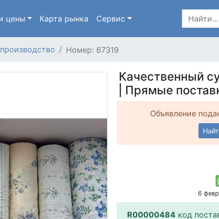
и цены
Карта
рынка
Сервис
производство
Номер: 67319
Качественный су
| Прямые поставк
Объявление подан
Найт
6 фев
R00000484
код поста