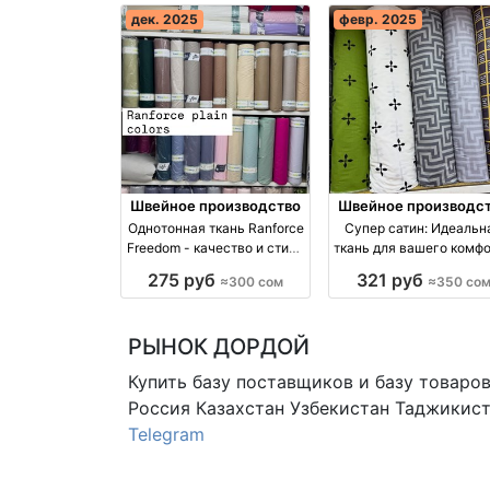
дек. 2025
февр. 2025
Швейное производство
Швейное производс
Однотонная ткань Ranforce
Супер сатин: Идеальн
Freedom - качество и стиль
ткань для вашего комф
для вашего дома оптом
и стиля оптом
275 руб
321 руб
≈300 сом
≈350 со
РЫНОК ДОРДОЙ
Купить базу поставщиков и базу товаро
Россия Казахстан Узбекистан
Таджикист
Telegram