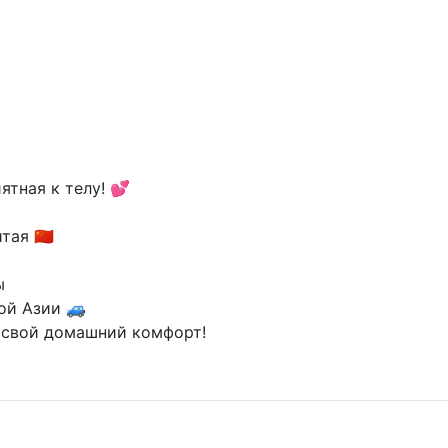
ятная к телу! 💕
ая 🇨🇳
ы
ой Азии 🚙
 свой домашний комфорт!