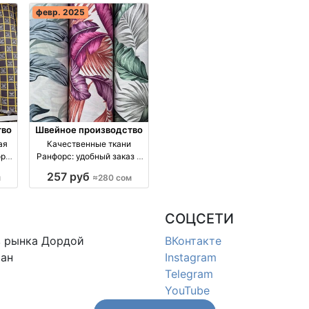
февр. 2025
тво
Швейное производство
ая
Качественные ткани
орта
Ранфорс: удобный заказ с
доставкой по всей
257 руб
м
≈280 сом
Центральной Азии оптом
производство Турция
СОЦСЕТИ
в
рынка Дордой
ВКонтакте
ан
Instagram
Telegram
YouTube