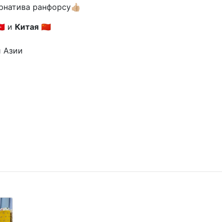
натива ранфорсу👍🏼
🇷 и
Китая
🇨🇳
й Азии