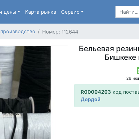
и цены
Карта
рынка
Сервис
 производство
Номер: 112644
Бельевая резин
Бишкеке 
26 ию
R00004203
код поста
Дордой