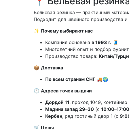
📍 Бельевая резинк
Бельевая резинка — практичный материа
Подходит для швейного производства и 
✨
Почему выбирают нас
Компания основана
в 1993 г.
🧵
Многолетний опыт и подбор фурнит
Производство товара:
Китай/Турци
📦
Доставка
По всем странам СНГ
🚚🌍
🕒
Адреса точек выдачи
Дордой 11
, проход 1049, контейнер
Мадина запад 29–30
(с
10:00–17:0
Кербен
, ряд гостиный двор 1 (с
9:0
🛒
Цены