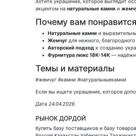
Хотите украшение, которое выглядит ос
акцентом на
натуральные камни
и
жемч
Почему вам понравитс
Натуральные камни
и выразительн
Жемчуг
для нежного, благородного
Авторский подход
к созданию укр
Фурнитура люкс 18К-14К
— надёжна
Темы и материалы
#жемчуг #камни #натуральныекамни
Если вы ищете украшение, которое допо
Дата 24.04.2026
РЫНОК ДОРДОЙ
Купить базу поставщиков и базу товаро
Россия Казахстан Узбекистан
Таджикист