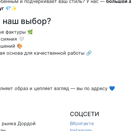
обенным и подчёркивает ваш стиль? У нас —
большой а
уг
💎✨
я наш выбор?
ые фактуры 🌿
 сияния 🤍
ашений 🎨
я основа для качественной работы 🔗
лняет образ и цепляет взгляд — вы по адресу 💙
СОЦСЕТИ
в
рынка Дордой
ВКонтакте
ан
Instagram