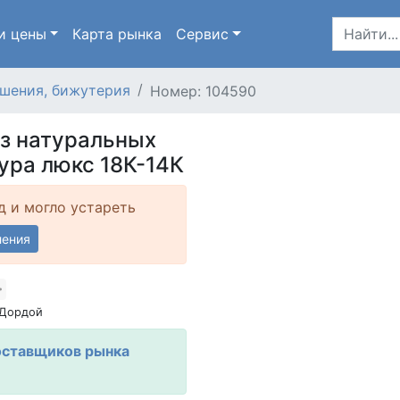
и цены
Карта
рынка
Сервис
шения, бижутерия
Номер: 104590
з натуральных
ура люкс 18К-14К
д и могло устареть
ления
 Дордой
оставщиков рынка