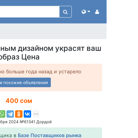
сным дизайном украсят ваш
образ Цена
о больше года назад и устарело
и похожие объявления
400 сом
ября 2024 №61341 Дордой
щика в
Базе Поставщиков рынка