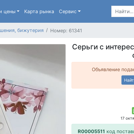
и цены
Карта
рынка
Сервис
шения, бижутерия
Номер: 61341
Серьги с интере
Объявление подан
Найт
17 окт
R00005511
код постав