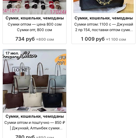
Сумки, кошельки, чемоданы
Сумки, кошельки, чемоданы
Сумки оптом — цена 800 сом
Сумки оптом: 1100 с — Джунхай
Сумки опт, 800 сом
2 пр 154, поставки оптом сумки
оптом (ассорт. «Джунхай 2 пр
734 руб
1 009 руб
≈800 сом
≈1 100 сом
154»), цена 1100 с, поставки для
розницы и маркетплейсов, опт/
пар
17 июл.
Сумки, кошельки, чемоданы
Сумки оптом и поштучно — 850 ₽
| Джунхай, Алтынбек сумки
оптом/в розницу, цену уточнять
780 руб
≈850 сом