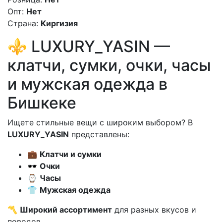
Опт:
Нет
Страна:
Киргизия
⚜️ LUXURY_YASIN —
клатчи, сумки, очки, часы
и мужская одежда в
Бишкеке
Ищете стильные вещи с широким выбором? В
LUXURY_YASIN
представлены:
💼
Клатчи и сумки
🕶
Очки
⌚
Часы
👕
Мужская одежда
〽️
Широкий ассортимент
для разных вкусов и
поводов.