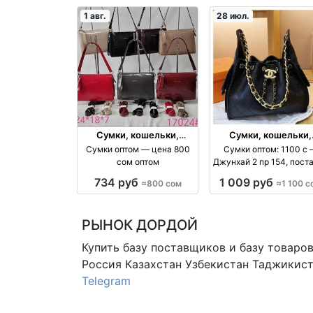
1 авг.
28 июл.
Сумки, кошельки,
Сумки, кошельки,
чемоданы
чемоданы
Сумки оптом — цена 800
Сумки оптом: 1100 с
сом оптом
Джунхай 2 пр 154, пост
оптом оптом
734 руб
1 009 руб
≈800 сом
≈1 100 с
РЫНОК ДОРДОЙ
Купить базу поставщиков и базу товаро
Россия Казахстан Узбекистан
Таджикист
Telegram