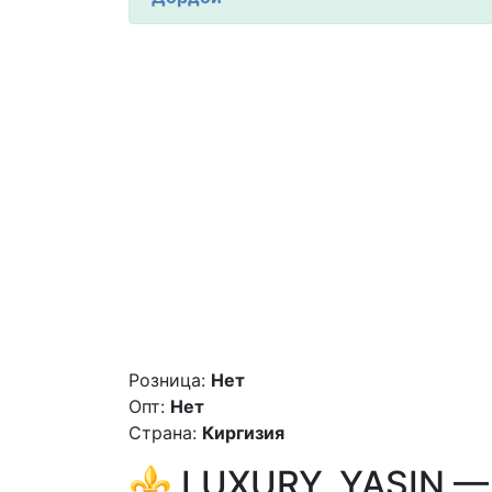
Розница:
Нет
Опт:
Нет
Страна:
Киргизия
⚜️ LUXURY_YASIN — 