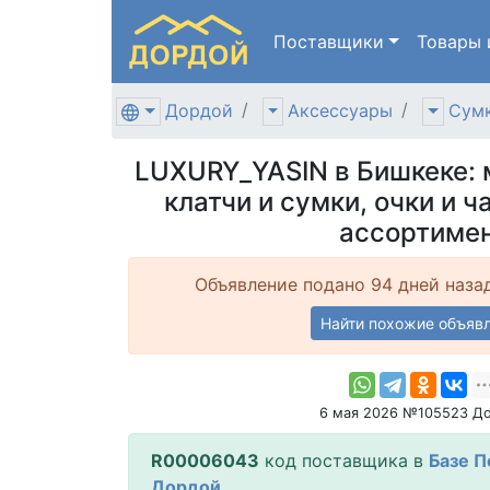
Поставщики
Товары
Дордой
Аксессуары
Сумк
LUXURY_YASIN в Бишкеке:
клатчи и сумки, очки и 
ассортиме
Объявление подано 94 дней наза
Найти похожие объяв
6 мая 2026 №105523 Д
R00006043
код поставщика в
Базе 
Дордой