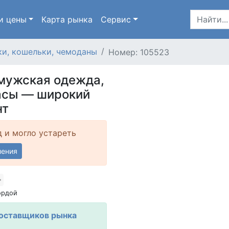
и цены
Карта
рынка
Сервис
и, кошельки, чемоданы
Номер: 105523
 мужская одежда,
часы — широкий
нт
д и могло устареть
ления
ордой
Поставщиков рынка