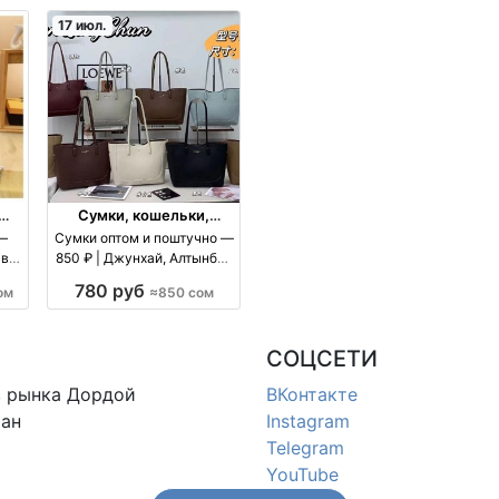
17 июл.
Сумки, кошельки,
чемоданы
 —
Сумки оптом и поштучно —
авки
850 ₽ | Джунхай, Алтынбек
оптом
780 руб
ом
≈850 сом
СОЦСЕТИ
в
рынка Дордой
ВКонтакте
ан
Instagram
Telegram
YouTube