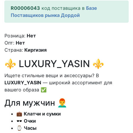
R00006043
код поставщика в
Базе
Поставщиков рынка Дордой
Розница:
Нет
Опт:
Нет
Страна:
Киргизия
⚜️ LUXURY_YASIN ⚜️
Ищете стильные вещи и аксессуары? В
LUXURY_YASIN
— широкий ассортимент для
вашего образа ✅
Для мужчин 👨‍🦰
💼
Клатчи и сумки
🕶
Очки
⌚
Часы