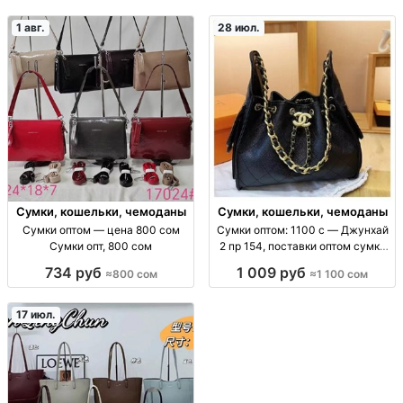
1 авг.
28 июл.
Сумки, кошельки, чемоданы
Сумки, кошельки, чемоданы
Сумки оптом — цена 800 сом
Сумки оптом: 1100 с — Джунхай
Сумки опт, 800 сом
2 пр 154, поставки оптом сумки
оптом (ассорт. «Джунхай 2 пр
734 руб
1 009 руб
≈800 сом
≈1 100 сом
154»), цена 1100 с, поставки для
розницы и маркетплейсов, опт/
пар
17 июл.