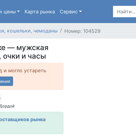
и цены
Карта
рынка
Сервис
и, кошельки, чемоданы
Номер: 104529
ке — мужская
, очки и часы
д и могло устареть
ления
 Дордой
Поставщиков рынка