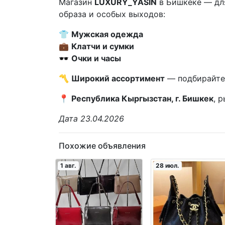
Магазин
LUXURY_YASIN
в Бишкеке — для
образа и особых выходов:
👕
Мужская одежда
💼
Клатчи и сумки
🕶
Очки и часы
〽️
Широкий ассортимент
— подбирайте 
📍
Республика Кыргызстан, г. Бишкек
, 
Дата 23.04.2026
Похожие объявления
1 авг.
28 июл.