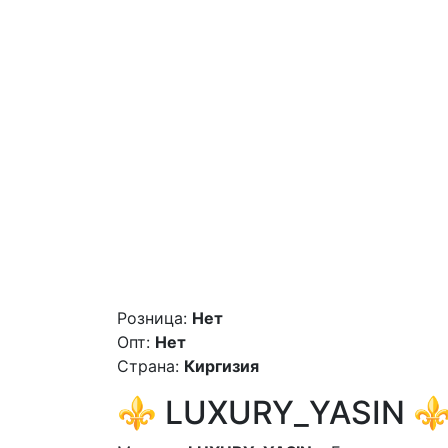
Розница:
Нет
Опт:
Нет
Страна:
Киргизия
⚜️ LUXURY_YASIN ⚜