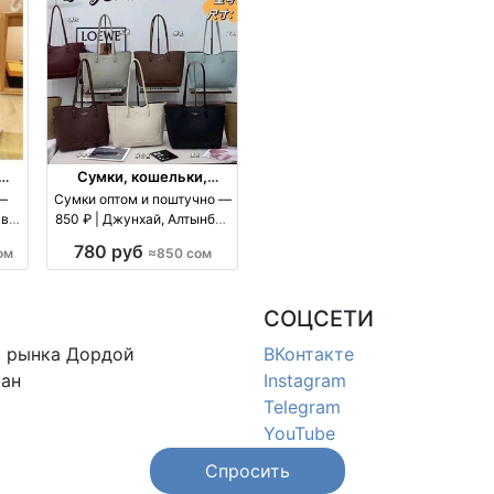
Сумки, кошельки,
чемоданы
 —
Сумки оптом и поштучно —
авки
850 ₽ | Джунхай, Алтынбек
оптом
780 руб
ом
≈850 сом
СОЦСЕТИ
в
рынка Дордой
ВКонтакте
ан
Instagram
Telegram
YouTube
Спросить