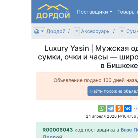
Поставщики
Товары
Дордой
Аксессуары
Сумк
Luxury Yasin | Мужская о
сумки, очки и часы — шир
в Бишкеке
Объявление подано 106 дней наза
Найти похожие объяв
24 апреля 2026 №104756
R00006043
код поставщика в
Базе 
Дордой