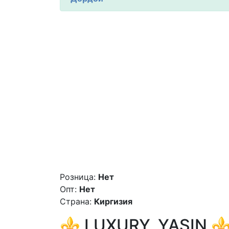
Розница:
Нет
Опт:
Нет
Страна:
Киргизия
⚜️ LUXURY_YASIN ⚜