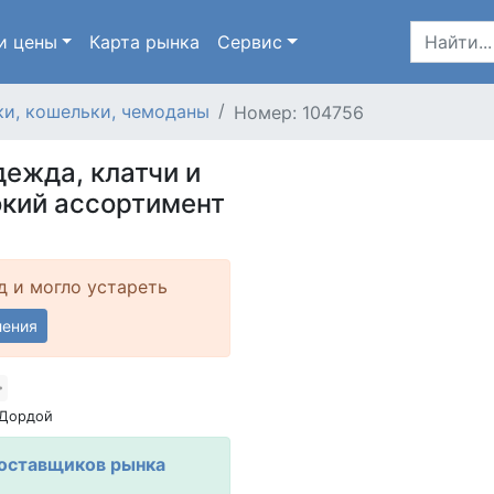
и цены
Карта
рынка
Сервис
и, кошельки, чемоданы
Номер: 104756
дежда, клатчи и
окий ассортимент
д и могло устареть
ления
 Дордой
Поставщиков рынка