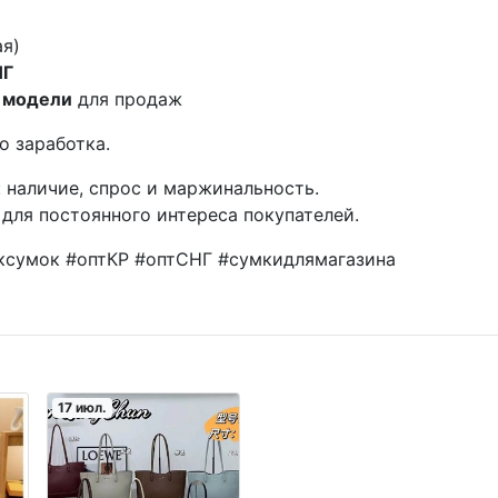
ая)
НГ
 модели
для продаж
о заработка.
 наличие, спрос и маржинальность.
для постоянного интереса покупателей.
сумок #оптКР #оптСНГ #сумкидлямагазина
17 июл.