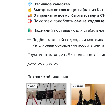
💎
Отличное качество
💰
Выгодные оптовые цены
(как из Кит
🚚
Отправка по всему Кыргызстану и С
🎯 Помогаем подобрать
самые ходовые
🛍️ Надёжный поставщик для стабильног
— Подбор моделей под задачи магазина:
— Регулярные обновления ассортимента 
#сумкиоптом #сумкиБишкек #поставщик
Дата 29.05.2026
Похожие объявления
1 авг.
28 июл.