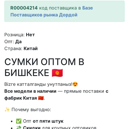
R00004214
код поставщика в
Базе
Поставщиков рынка Дордой
Розница:
Нет
Опт:
Да
Страна:
Китай
СУМКИ ОПТОМ В
БИШКЕКЕ 🇰🇬
Bizге катталганды унутпаныз!😍
Все модели в наличии
— прямые поставки
с
фабрик Китая 🇨🇳
.
✨ Почему выгодно:
✅ Опт
от пяти штук
💸
Скидки
для крупных оптовиков