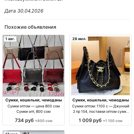
Дата 30.04.2026
Похожие объявления
1 авг.
28 июл.
Сумки, кошельки, чемоданы
Сумки, кошельки, чемоданы
Сумки оптом — цена 800 сом
Сумки оптом: 1100 с — Джунхай
Сумки опт, 800 сом
2 пр 154, поставки оптом сумки
оптом (ассорт. «Джунхай 2 пр
734 руб
1 009 руб
≈800 сом
≈1 100 сом
154»), цена 1100 с, поставки для
розницы и маркетплейсов, опт/
пар