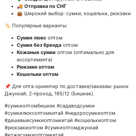
🚚
Отправка по СНГ
👜 Широкий выбор: сумки, кошельки, рюкзаки
🏷️ Популярные варианты:
Сумки люкс
оптом
Сумки без бренда
оптом
Кожаные сумки
оптом (оптимально для
ассортимента)
Рюкзаки оптом
Кошельки оптом
📌 Для опта ориентир по доставке/заказам: рынок
Джунхай, 2-проход, 195/12 (Бишкек).
#сумкиоптомбишкек #садаводсумки
#сумкилюксоптомкитай #недоросумкиоптом
#дешевыесумкиоптомкитай #кошелькиоптом
#рюкзакиоптом #сумкиоптомджунхай
#кожасумкиоптомкитай