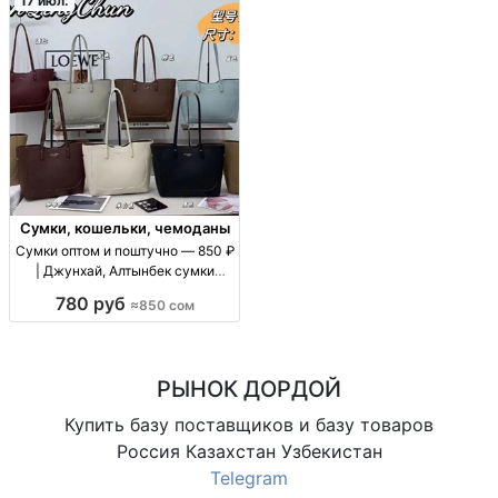
17 июл.
Сумки, кошельки, чемоданы
Сумки оптом и поштучно — 850 ₽
| Джунхай, Алтынбек сумки
оптом/в розницу, цену уточнять
780 руб
≈850 сом
по модели, повседневные, для
магазинов и розницы
РЫНОК ДОРДОЙ
Купить базу поставщиков и базу товаров
Россия Казахстан Узбекистан
Telegram