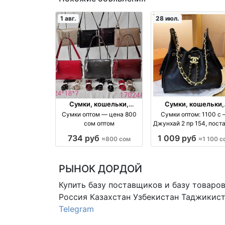
1 авг.
28 июл.
Сумки, кошельки,
Сумки, кошельки,
чемоданы
чемоданы
Сумки оптом — цена 800
Сумки оптом: 1100 с
сом оптом
Джунхай 2 пр 154, пост
оптом оптом
734 руб
1 009 руб
≈800 сом
≈1 100 с
РЫНОК ДОРДОЙ
Купить базу поставщиков и базу товаро
Россия Казахстан Узбекистан
Таджикист
Telegram