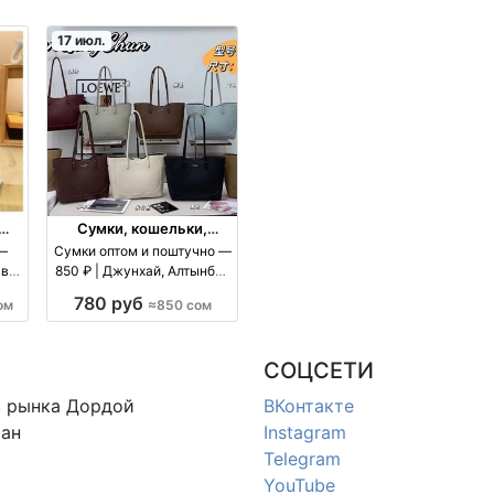
17 июл.
Сумки, кошельки,
чемоданы
 —
Сумки оптом и поштучно —
авки
850 ₽ | Джунхай, Алтынбек
оптом
780 руб
ом
≈850 сом
СОЦСЕТИ
в
рынка Дордой
ВКонтакте
ан
Instagram
Telegram
YouTube