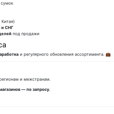
 сумок
 Китая)
 и СНГ
делей
под продажи
са
заработка
и регулярного обновления ассортимента. 💼
 регионам и межстранам.
магазинов — по запросу.