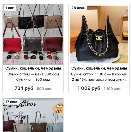
1 авг.
28 июл.
Сумки, кошельки, чемоданы
Сумки, кошельки, чемоданы
Сумки оптом — цена 800 сом
Сумки оптом: 1100 с — Джунхай
Сумки опт, 800 сом
2 пр 154, поставки оптом сумки
оптом (ассорт. «Джунхай 2 пр
734 руб
1 009 руб
≈800 сом
≈1 100 сом
154»), цена 1100 с, поставки для
розницы и маркетплейсов, опт/
пар
17 июл.