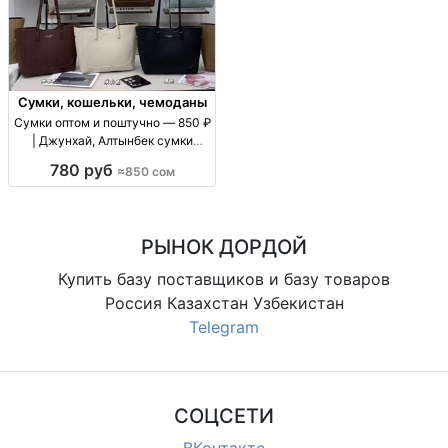
Сумки, кошельки, чемоданы
Сумки оптом и поштучно — 850 ₽
| Джунхай, Алтынбек сумки
оптом/в розницу, цену уточнять
780 руб
≈850 сом
по модели, повседневные, для
магазинов и розницы
РЫНОК ДОРДОЙ
Купить базу поставщиков и базу товаров
Россия Казахстан Узбекистан
Telegram
СОЦСЕТИ