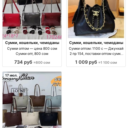
Сумки, кошельки, чемоданы
Сумки, кошельки, чемоданы
Сумки оптом — цена 800 сом
Сумки оптом: 1100 с — Джунхай
Сумки опт, 800 сом
2 пр 154, поставки оптом сумки
оптом (ассорт. «Джунхай 2 пр
734 руб
1 009 руб
≈800 сом
≈1 100 сом
154»), цена 1100 с, поставки для
розницы и маркетплейсов, опт/
пар
17 июл.