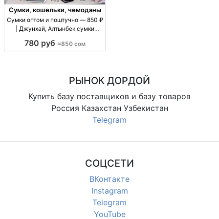
Сумки, кошельки, чемоданы
Сумки оптом и поштучно — 850 ₽
| Джунхай, Алтынбек сумки
оптом/в розницу, цену уточнять
780 руб
≈850 сом
по модели, повседневные, для
магазинов и розницы
РЫНОК ДОРДОЙ
Купить базу поставщиков и базу товаров
Россия Казахстан Узбекистан
Telegram
СОЦСЕТИ
ВКонтакте
Instagram
Telegram
YouTube