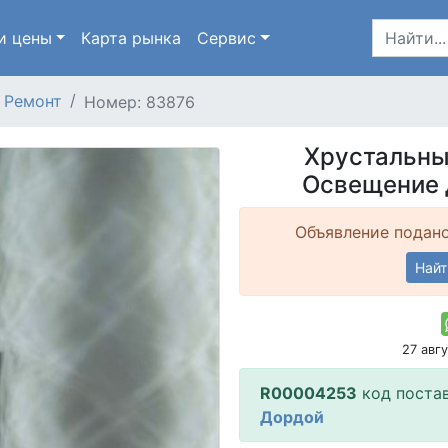
и цены
Карта
рынка
Сервис
Ремонт
Номер: 83876
Хрустальны
Освещение 
Объявление подано
Найт
27 авг
R00004253
код поста
Дордой