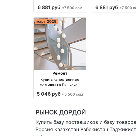
Бишкека производство
качество оптом
6 881 руб
6 881 руб
≈7 500 сом
≈7 500 с
Киргизия
производство Киргиз
март 2025
Ремонт
Купить качественные
тюльпаны в Бишкеке -
ЛЮСТРЫ БИШКЕК оптом
5 046 руб
≈5 500 сом
производство Киргизия
РЫНОК ДОРДОЙ
Купить базу поставщиков и базу товаро
Россия Казахстан Узбекистан
Таджикист