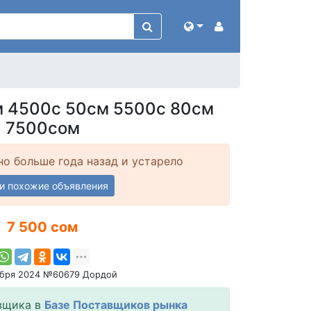
м 4500с 50см 5500с 80см
7500сом
о больше года назад и устарело
и похожие объявления
7 500 сом
ября 2024 №60679 Дордой
вщика в
Базе Поставщиков рынка