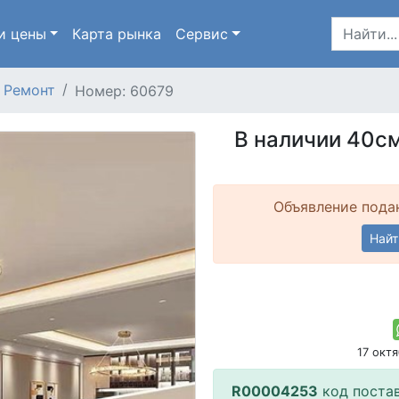
и цены
Карта
рынка
Сервис
Ремонт
Номер: 60679
В наличии 40с
Объявление подан
Найт
17 окт
R00004253
код поста