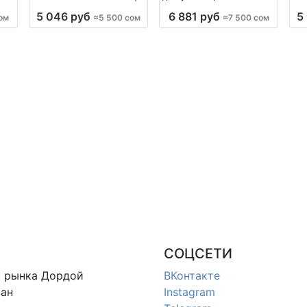
Люстры Бишкек оптом
в наличии оптом
Light
5 046 руб
6 881 руб
5
ом
≈5 500 сом
≈7 500 сом
ия
производство Киргизия
производство Киргизия
СОЦСЕТИ
в
рынка Дордой
ВКонтакте
ан
Instagram