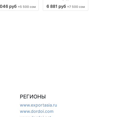
 оптом производство
в розницу оптом
 046 руб
6 881 руб
≈5 500 сом
≈7 500 сом
Киргизия
производство Киргизия
РЕГИОНЫ
www.exportasia.ru
www.dordoi.com