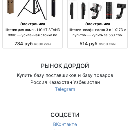
Электроника
Электроника
Штатив для лампы LIGHT STAND
Штатив-селфи-палка 3 в 1 X17D с
8806 — усиленная стойка по
пультом — купить за 560 сом
доступной цене Штатив для
Штатив-селфи-палка 3 в 1 X17D,
734 руб
514 руб
≈800 сом
≈560 сом
лампы, LIGHT STAND 8806,
пульт ДУ, для смартфона,
усиленный, опт/розница, 800
отличное качество, 560 сом
сом.
РЫНОК ДОРДОЙ
Купить базу поставщиков и базу товаров
Россия Казахстан Узбекистан
Telegram
СОЦСЕТИ
ВКонтакте