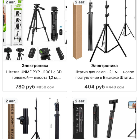
2 авг.
2 авг.
Электроника
Электроника
Штатив UNME PYP-J1001 с 3D-
Штатив для лампы 2,1 м — новое
головкой — высота 1,2 м,
поступление в Бишкеке Штатив
нагрузка до 1,5 кг Штатив UNME
для лампы, 2,1 м, опт/розница,
780 руб
404 руб
≈850 сом
≈440 сом
PYP-J1001, 3D-головка, высота
Бишкек
1,2 м, нагрузка до 1,5 кг,
быстросъемная площадка 1/4,
2 авг.
2 авг.
тел