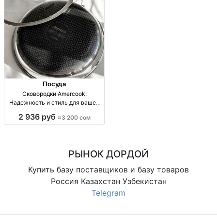
Посуда
Сковородки Amercook:
Надежность и стиль для вашей
кухни | Качественная посуда
2 936 руб
≈3 200 сом
Сковородки Amercook -
стильные и прочные, есть 20 см,
26 см, 30 см. Доставка по всей
стране!
РЫНОК ДОРДОЙ
Купить базу поставщиков и базу товаров
Россия Казахстан Узбекистан
Telegram