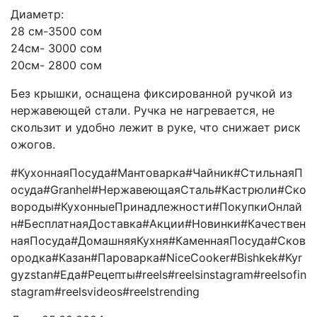
Диаметр:
28 см-3500 сом
24см- 3000 сом
20см- 2800 сом
Без крышки, оснащена фиксированной ручкой из
нержавеющей стали. Ручка не нагревается, не
скользит и удобно лежит в руке, что снижает риск
ожогов.
#КухоннаяПосуда#Мантоварка#Чайник#СтильнаяП
осудa#Granhel#НержавеющаяСталь#Кастрюли#Ско
вороды#КухонныеПринадлежности#ПокупкиОнлай
н#БесплатнаяДоставка#Акции#Новинки#Качествен
наяПосудa#ДомашняяКухня#КаменнаяПосуда#Сков
ородка#Казан#Пароварка#NiceCooker#Bishkek#Kyr
gyzstan#Еда#Рецепты#reels#reelsinstagram#reelsofin
stagram#reelsvideos#reelstrending