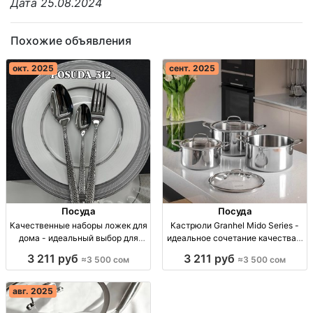
Дата 25.08.2024
Похожие объявления
окт. 2025
сент. 2025
Посуда
Посуда
Качественные наборы ложек для
Кастрюли Granhel Mido Series -
дома - идеальный выбор для
идеальное сочетание качества и
вашего стола Набор ложек 12
долговечности для вашей кухни
3 211 руб
3 211 руб
≈3 500 сом
≈3 500 сом
персон. Цены от 3500 сом.
Кастрюли Granhel из
Доставка по КР.
нержавеющей стали 18/10,
долговечные и безопасные,
авг. 2025
доставка по всей стране.