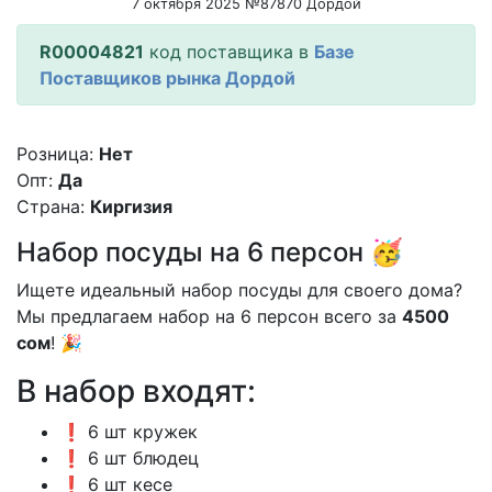
7 октября 2025 №87870 Дордой
R00004821
код поставщика в
Базе
Поставщиков рынка Дордой
Розница:
Нет
Опт:
Да
Страна:
Киргизия
Набор посуды на 6 персон 🥳
Ищете идеальный набор посуды для своего дома?
Мы предлагаем набор на 6 персон всего за
4500
сом
! 🎉
В набор входят:
❗️ 6 шт кружек
❗️ 6 шт блюдец
❗️ 6 шт кесе