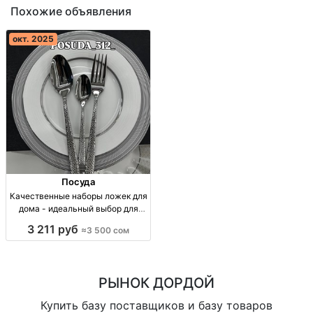
Похожие объявления
окт. 2025
Посуда
Качественные наборы ложек для
дома - идеальный выбор для
вашего стола Набор ложек 12
3 211 руб
≈3 500 сом
персон. Цены от 3500 сом.
Доставка по КР.
РЫНОК ДОРДОЙ
Купить базу поставщиков и базу товаров