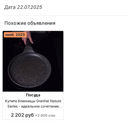
Дата 22.07.2025
Похожие объявления
нояб. 2025
Посуда
Купите блинницы Granhel Nature
Series - идеальное сочетание
качества и стиля! Блинницы
2 202 руб
≈2 400 сом
Granhel 24 см, литой алюминий,
антипригарное покрытие, 2400
сом, рассрочка без процентов.