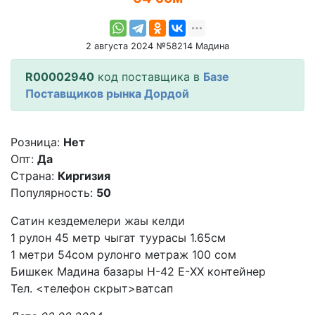
2 августа 2024 №58214 Мадина
R00002940
код поставщика в
Базе
Поставщиков рынка Дордой
Розница:
Нет
Опт:
Да
Страна:
Киргизия
Популярность:
50
Сатин кездемелери жаы келди
1 рулон 45 метр чыгат туурасы 1.65см
1 метри 54сом рулонго метраж 100 сом
Бишкек Мадина базары Н-42 Е-XX контейнер
Тел. <телефон скрыт>ватсап