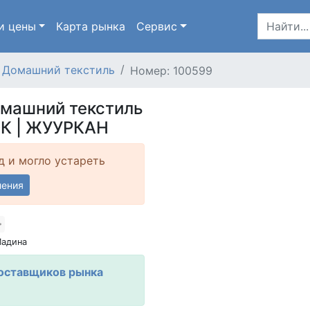
и цены
Карта
рынка
Сервис
Домашний текстиль
Номер: 100599
омашний текстиль
ОК | ЖУУРКАН
д и могло устареть
ления
Мадина
оставщиков рынка