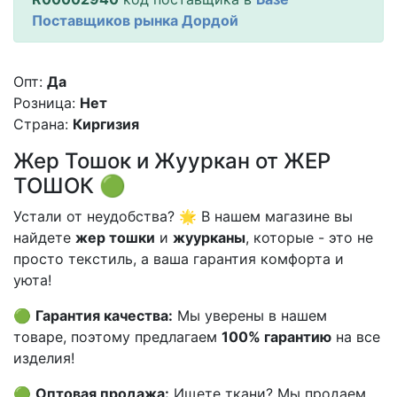
Поставщиков рынка Дордой
Опт:
Да
Розница:
Нет
Страна:
Киргизия
Жер Тошок и Жууркан от ЖЕР
ТОШОК 🟢
Устали от неудобства? 🌟 В нашем магазине вы
найдете
жер тошки
и
жуурканы
, которые - это не
просто текстиль, а ваша гарантия комфорта и
уюта!
🟢
Гарантия качества:
Мы уверены в нашем
товаре, поэтому предлагаем
100% гарантию
на все
изделия!
🟢
Оптовая продажа:
Ищете ткани? Мы продаем