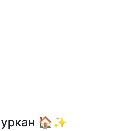
ууркан 🏠✨