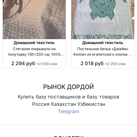
Домашний текстиль
Домашний текстиль
Стеганое покрывало на
Постельное белье «Джеймс
полуторку 150×200 см, 100%
Келли» из египетского хлопка —
хлопок — мягкая фактура,
размеры 200×220 и 150×210
2 294 руб
2 018 руб
≈2 500 сом
≈2 200 сом
разные расцветки покрывало
Постельн.бельё «Дж.Келли»
стеганое; размер 150×200 см;
(Китай); египет.хлопок; разм.
хлопок 100%; мягкая фактура;
200×220 (2200 сом), 150×210
стёжка; разные расцветки;
(1700 сом); для
РЫНОК ДОРДОЙ
домашн
Купить базу поставщиков и базу товаров
Россия Казахстан Узбекистан
Telegram