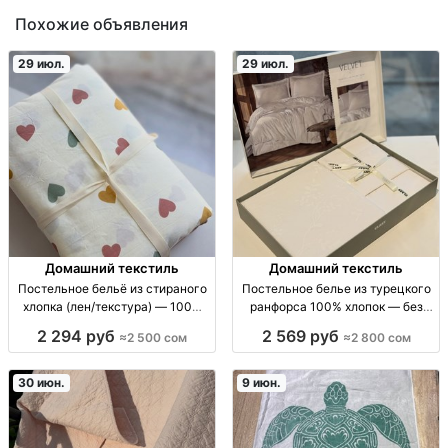
Похожие объявления
29 июл.
29 июл.
Домашний текстиль
Домашний текстиль
Постельное бельё из стираного
Постельное белье из турецкого
хлопка (лен/текстура) — 100%
ранфорса 100% хлопок — без
хлопок, мягкое и нежное ПБ
катышков, линьки и усадки |
2 294 руб
2 569 руб
≈2 500 сом
≈2 800 сом
стираный хлопок 100%:
Бишкек Постельное бельё
полуторка (подод 160x210, прост
ранфорс (100% хлопок) Турция:
180x240, нав 50x70) двуспалка
без катышков, без линьки, не
30 июн.
9 июн.
(200x230, про
садится, сохраняет форму