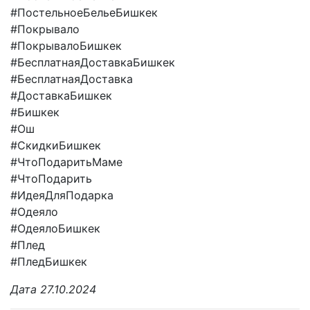
#ПостельноеБельеБишкек
#Покрывало
#ПокрывалоБишкек
#БесплатнаяДоставкаБишкек
#БесплатнаяДоставка
#ДоставкаБишкек
#Бишкек
#Ош
#СкидкиБишкек
#ЧтоПодаритьМаме
#ЧтоПодарить
#ИдеяДляПодарка
#Одеяло
#ОдеялоБишкек
#Плед
#ПледБишкек
Дата 27.10.2024