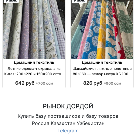
9 июн.
9 июн.
Домашний текстиль
Домашний текстиль
Летние одеяла-покрывала из
Шанхайские пляжные полотенца
Китая: 200×220 и 150×200 оптом
80×160 — велюр мохра ХБ 100%
Летн. одеяло/покрывало, произв.
оптом Пляжн. полотенце 80×160;
642 руб
826 руб
≈700 сом
≈900 сом
КНР. Размер 200×220 см и
велюр-мохра; ХБ 100%; для
150×200 см, опт. Сезонный
пляжа/бассейна/дома; опт.
текстиль для дома
РЫНОК ДОРДОЙ
Купить базу поставщиков и базу товаров
Россия Казахстан Узбекистан
Telegram