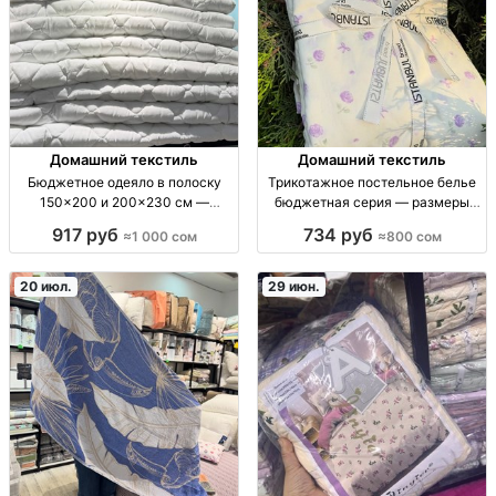
Домашний текстиль
Домашний текстиль
Бюджетное одеяло в полоску
Трикотажное постельное белье
150×200 и 200×230 см —
бюджетная серия — размеры
домашний текстиль одеяло,
160×210, 200×230, наволочки
917 руб
734 руб
≈1 000 сом
≈800 сом
полоска, размер
50×70 постельное белье
150×200см/200×230см,
тpикотаж, бюджетная серия; 2
домашний текстиль, комфортный
набора: подод.160×210/
20 июл.
29 июн.
сон, бюджетная цена
прост.160×220/нав.50×70;
подод.2