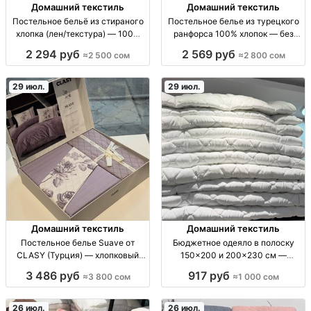
Домашний текстиль
Домашний текстиль
Постельное бельё из стираного
Постельное белье из турецкого
хлопка (лен/текстура) — 100%
ранфорса 100% хлопок — без
хлопок, мягкое и нежное ПБ
катышков, линьки и усадки |
2 294 руб
2 569 руб
≈2 500 сом
≈2 800 сом
стираный хлопок 100%:
Бишкек Постельное бельё
полуторка (подод 160x210, прост
ранфорс (100% хлопок) Турция:
180x240, нав 50x70) двуспалка
без катышков, без линьки, не
29 июл.
29 июл.
(200x230, про
садится, сохраняет форму
Домашний текстиль
Домашний текстиль
Постельное белье Suave от
Бюджетное одеяло в полоску
CLASY (Турция) — хлопковый
150×200 и 200×230 см —
ранфорс, евро комплект, 5
домашний текстиль одеяло,
3 486 руб
917 руб
≈3 800 сом
≈1 000 сом
оттенков Пост.белье CLASY
полоска, размер
Suave (Турция) из плотного
150×200см/200×230см,
хлопка ранфорс, евро двусп.
домашний текстиль, комфортный
26 июл.
26 июл.