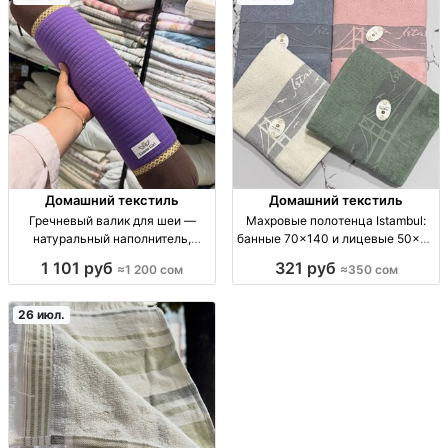
комплект: пододеяльник с пол
сон, бюджетная цена
Домашний текстиль
Домашний текстиль
Гречневый валик для шеи —
Махровые полотенца Istambul:
натуральный наполнитель,
банные 70×140 и лицевые 50×90
прохладный и поддерживающий
оптом — Кыргызстан полотенца
1 101 руб
321 руб
≈1 200 сом
≈350 сом
валик под шею/ортоподдержка;
махр., хлопок, 2 разм.: банн.
наполнитель: гречневая лузга;
70х140, лицев. 50х90; опт, впит.
натуральный; адаптируется под
текстиль для дома/HoReCa
26 июл.
изгиб; не к