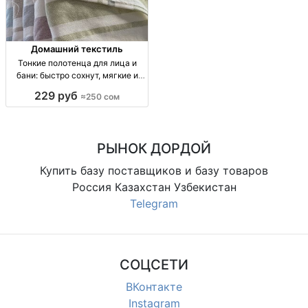
Домашний текстиль
Тонкие полотенца для лица и
бани: быстро сохнут, мягкие и
отлично впитывают — Бишкек
229 руб
≈250 сом
тонч. полотенца: лицевое/
банное, тонкая махра, быстрая
сушка, высокая впитываемость,
мягкие к коже,
РЫНОК ДОРДОЙ
Купить базу поставщиков и базу товаров
Россия Казахстан Узбекистан
Telegram
СОЦСЕТИ
ВКонтакте
Instagram