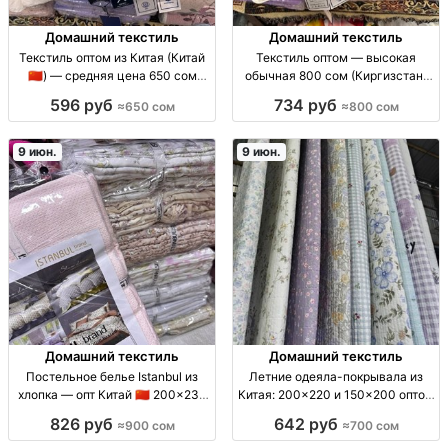
Домашний текстиль
Домашний текстиль
Текстиль оптом из Китая (Китай
Текстиль оптом — высокая
🇨🇳) — средняя цена 650 сом
обычная 800 сом (Киргизстан)
текстиль опт из КНР, средняя
текстиль опт; модель: высокая
596 руб
734 руб
≈650 сом
≈800 сом
цена 650 сом, поставки
обычная; цена: 800 сом; для
регулярные, подбор партий под
регулярных закупок; КГР/КР
спрос, для магазин
9 июн.
9 июн.
Домашний текстиль
Домашний текстиль
Постельное белье Istanbul из
Летние одеяла-покрывала из
хлопка — опт Китай 🇨🇳 200×230
Китая: 200×220 и 150×200 оптом
и 160×210 пост.бельё Istanbul; хб
Летн. одеяло/покрывало, произв.
826 руб
642 руб
≈900 сом
≈700 сом
(хлопок); произв. КНР; опт; р-ры:
КНР. Размер 200×220 см и