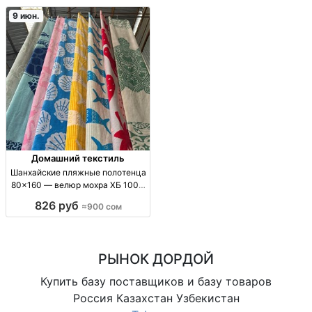
200×230, 160×210; расцв./диз.
150×200 см, опт. Сезонный
по партиям
текстиль для дома
9 июн.
Домашний текстиль
Шанхайские пляжные полотенца
80×160 — велюр мохра ХБ 100%
оптом Пляжн. полотенце 80×160;
826 руб
≈900 сом
велюр-мохра; ХБ 100%; для
пляжа/бассейна/дома; опт.
РЫНОК ДОРДОЙ
Купить базу поставщиков и базу товаров
Россия Казахстан Узбекистан