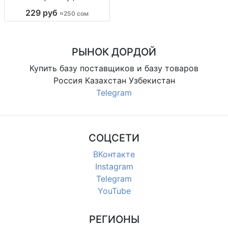
отлично впитывают — Бишкек
229 руб
≈250 сом
тонч. полотенца: лицевое/
банное, тонкая махра, быстрая
сушка, высокая впитываемость,
мягкие к коже,
РЫНОК ДОРДОЙ
Купить базу поставщиков и базу товаров
Россия Казахстан Узбекистан
Telegram
СОЦСЕТИ
ВКонтакте
Instagram
Telegram
YouTube
РЕГИОНЫ