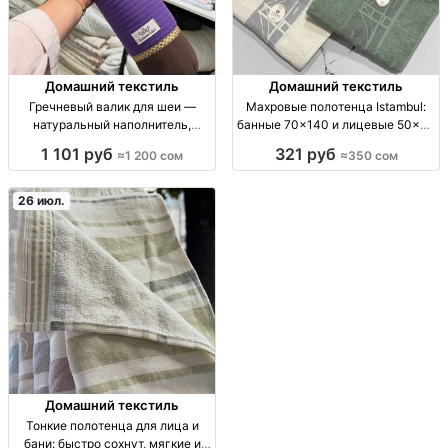
Домашний текстиль
Домашний текстиль
Гречневый валик для шеи —
Махровые полотенца Istambul:
натуральный наполнитель,
банные 70×140 и лицевые 50×90
прохладный и поддерживающий
оптом — Кыргызстан полотенца
1 101 руб
321 руб
≈1 200 сом
≈350 сом
валик под шею/ортоподдержка;
махр., хлопок, 2 разм.: банн.
наполнитель: гречневая лузга;
70х140, лицев. 50х90; опт, впит.
натуральный; адаптируется под
текстиль для дома/HoReCa
26 июл.
изгиб; не к
Домашний текстиль
Тонкие полотенца для лица и
бани: быстро сохнут, мягкие и