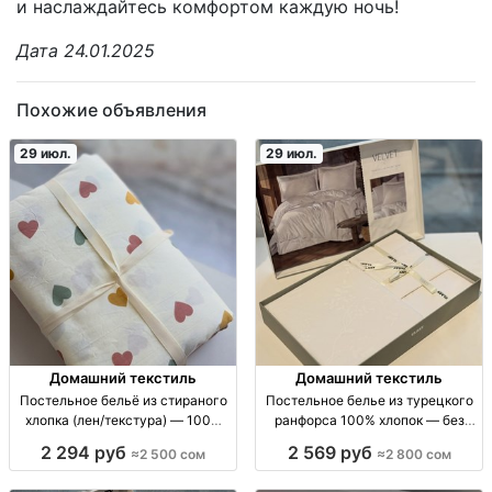
и наслаждайтесь комфортом каждую ночь!
Дата 24.01.2025
Похожие объявления
29 июл.
29 июл.
Домашний текстиль
Домашний текстиль
Постельное бельё из стираного
Постельное белье из турецкого
хлопка (лен/текстура) — 100%
ранфорса 100% хлопок — без
хлопок, мягкое и нежное ПБ
катышков, линьки и усадки |
2 294 руб
2 569 руб
≈2 500 сом
≈2 800 сом
стираный хлопок 100%:
Бишкек Постельное бельё
полуторка (подод 160x210, прост
ранфорс (100% хлопок) Турция: