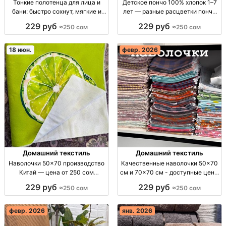
Тонкие полотенца для лица и
Детское пончо 100% хлопок 1–7
бани: быстро сохнут, мягкие и
лет — разные расцветки пончо
отлично впитывают — Бишкек
детское, 100% хлопок, 1–7 лет,
229 руб
229 руб
≈250 сом
≈250 сом
тонч. полотенца: лицевое/
мягкая ткань, разные расцветки
банное, тонкая махра, быстрая
(наличие уточнять), сезон: деми/
сушка, высокая впитываемость,
18 июн.
февр. 2026
мягкие к коже,
Домашний текстиль
Домашний текстиль
Наволочки 50×70 производство
Качественные наволочки 50x70
Китай — цена от 250 сом
см и 70x70 см - доступные цены
Наволочки, постельный
Наволочки 50x70 и 70x70 см, от
229 руб
229 руб
≈250 сом
≈250 сом
текстиль, размер 50×70 см,
250 сом за пару.
комплект: пара, производство
КНР, цена за пару, дом
февр. 2026
янв. 2026