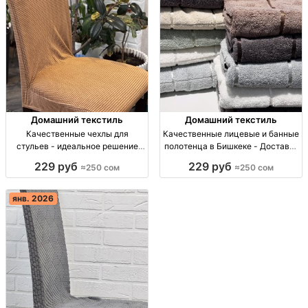
Домашний текстиль
Домашний текстиль
Качественные чехлы для
Качественные лицевые и банные
стульев - идеальное решение
полотенца в Бишкеке - Доставка
для вашего дома Чехлы для
по всей стране Полотенца:
229 руб
229 руб
≈250 сом
≈250 сом
стульев, универс. размер,
лицевые от 250 сом, банные от
доставка по Бишкеку и регионам.
450 сом. Доставка по
Кыргызстану.
янв. 2026