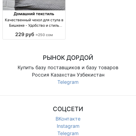
Домашний текстиль
Качественный чехол для стула в
Бишкеке - Удобство и стиль
Чехол для стула всего за 250
229 руб
≈250 сом
сом! Доставка по Бишкеку и
регионам.
РЫНОК ДОРДОЙ
Купить базу поставщиков и базу товаров
Россия Казахстан Узбекистан
Telegram
СОЦСЕТИ
ВКонтакте
Instagram
Telegram