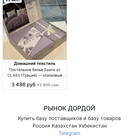
Домашний текстиль
Постельное белье Suave от
CLASY (Турция) — хлопковый
ранфорс, евро комплект, 5
3 486 руб
≈3 800 сом
оттенков Пост.белье CLASY
Suave (Турция) из плотного
хлопка ранфорс, евро двусп.
комплект: пододеяльник с пол
РЫНОК ДОРДОЙ
Купить базу поставщиков и базу товаров
Россия Казахстан Узбекистан
Telegram