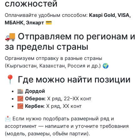
сложностей
Оплачивайте удобным способом:
Kaspi Gold, VISA,
МБАНК, Элкарт
💳
🚚 Отправляем по регионам и
за пределы страны
Организуем отправку в разные страны
(Кыргызстан, Казахстан, Россия и др.) 🌍
📍 Где можно найти позиции
🏬
Дордой
🧱
Оберон
: X ряд, 22–XX конт
🧱
Кербен
: X ряд, XX конт
📩 Если нужно подобрать размерный ряд и
ассортимент — напишите и уточните требования
(модель, размеры, объём партии).