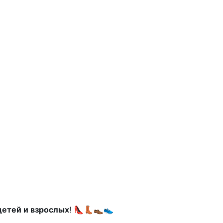
детей и взрослых
! 👠👢👞👟