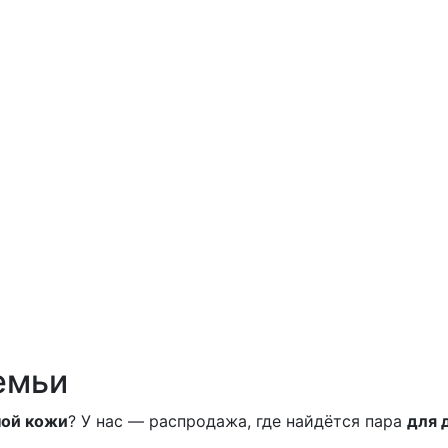
 семьи
ной кожи
? У нас — распродажа, где найдётся пара
для 