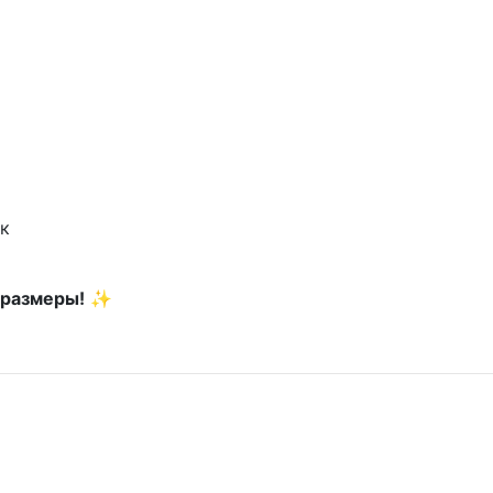
ок
 размеры!
✨