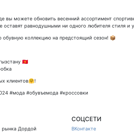
где вы можете обновить весенний ассортимент спортив
е оставят равнодушными ни одного любителя стиля и у
ю обувную коллекцию на предстоящий сезон! 📦
зстану 🇰🇬
робка
ых клиентов🤗!
2024 #мода #обувъемода #кроссовки
СОЦСЕТИ
в
рынка Дордой
ВКонтакте