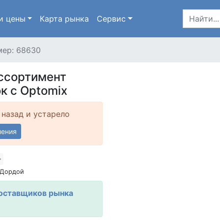
и цены
Карта
рынка
Сервис
ер: 68630
ссортимент
к с Optomix
 назад и устарело
ления
 Дордой
оставщиков рынка