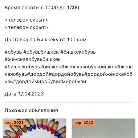
Время работы с 10:00 до 17:00
<телефон скрыт>
<телефон скрыт>
Доставка по Бишкеку от 100 сом.
#обувь #обувьбишкек #бишкекобувь
#женскаяобувьбишкек
#бишкекобувь#бишкек#женскаяобувьбишкек#женс
каяобувь#дордой#дордойобувь#дордойженскаяоб
увь#дордоймиробуви#миробуви
Дата 12.04.2023
Похожие объявления
окт. 2023
апр. 2023