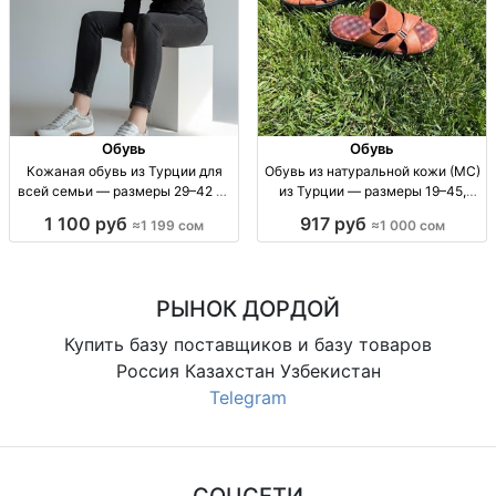
Обувь
Обувь
Кожаная обувь из Турции для
Обувь из натуральной кожи (МС)
всей семьи — размеры 29–42 от
из Турции — размеры 19–45,
1199 сом Обувь из натур. кожи,
скидка кожа натур. (МС); Турция;
1 100 руб
917 руб
≈1 199 сом
≈1 000 сом
Турция; р-ры 29–42; от 1199 сом;
р-ры 19–45; скидка до -80%; для
акция 3 дня.
всей семьи; демисезон/
повседневная обувь
РЫНОК ДОРДОЙ
Купить базу поставщиков и базу товаров
Россия Казахстан Узбекистан
Telegram
СОЦСЕТИ