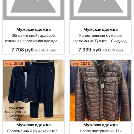
Мужская одежда
Мужская одежда
Обновите свой гардероб:
Качественные мужские
стильная спортивная одежда из
костюмы из Турции - Скидки до
Турции Спортивная одежда от
30%! | MANSCLASSIC Мужские
7 798 руб
7 339 руб
≈8 500 сом
≈8 000 сом
Турции, тёмно-синий/чёрный,
костюмы из Турции, скидка 30%.
размеры M-3XL.
Качественная ткань, идеальная
посадка! Дзвоните для заказа!
янв. 2026
окт. 2023
Мужская одежда
Мужская одежда
Современный мужской стиль:
Новое поступление Так