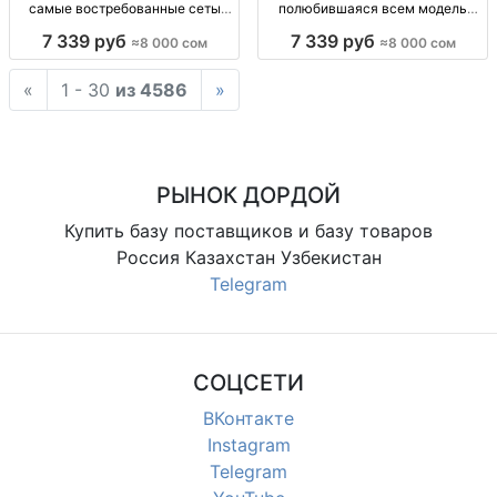
самые востребованные сеты
полюбившаяся всем модель
сезона Мужские сеты сезона.
деми Турция
7 339 руб
7 339 руб
≈8 000 сом
≈8 000 сом
Матовая текстура, Haki и
Lacivert. Доставка по Бишкеку,
«
1 - 30
из 4586
»
России и Казахстану.
РЫНОК ДОРДОЙ
Купить базу поставщиков и базу товаров
Россия Казахстан Узбекистан
Telegram
СОЦСЕТИ
ВКонтакте
Instagram
Telegram