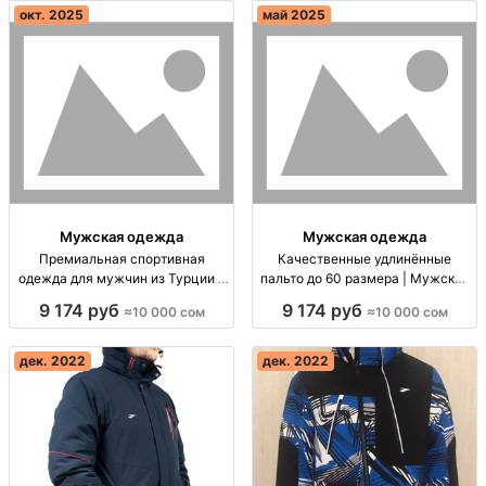
окт. 2025
май 2025
Мужская одежда
Мужская одежда
Премиальная спортивная
Качественные удлинённые
одежда для мужчин из Турции -
пальто до 60 размера | Мужская
Спортивные костюмы в Бишкеке
одежда от турецких
9 174 руб
9 174 руб
≈10 000 сом
≈10 000 сом
Премиальная спортивная
производителей Пальто до 60
одежда из Турции. Мужские
размера, стильный, кашемир,
костюмы M-3XL. Доставка по
сделано в Турции. Цена: 10 000
дек. 2022
дек. 2022
Бишкеку и за границу.
сом.