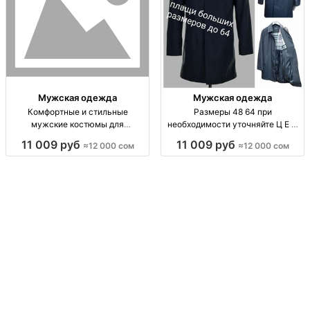
Мужская одежда
Мужская одежда
Комфортные и стильные
Размеры 48 64 при
мужские костюмы для
необходимости уточняйте Ц Е Н
идеального образа
А Турция
11 009 руб
11 009 руб
≈12 000 сом
≈12 000 сом
Премиальные мужские костюмы
M–3XL, мягкая ткань, доставка
Бишкек, Россия, Казахстан.