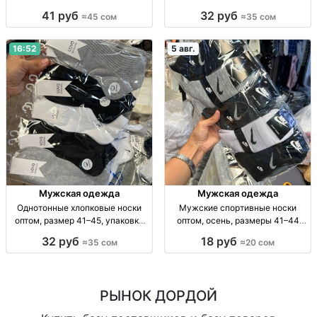
упаковка 10 пар Муж. х/б носки,
пар Носки унисекс, х/б,
41 руб
32 руб
≈45 сом
≈35 сом
р-р 41–45, уп. 10 шт., опт.
однотонные, р-р универс., уп. 10
шт., опт.
16:52
5 авг.
Мужская одежда
Мужская одежда
Однотонные хлопковые носки
Мужские спортивные носки
оптом, размер 41–45, упаковка
оптом, осень, размеры 41–44
10 пар Носки х/б, однотн., р-р 41–
Муж. спорт. носки, осень, р-р 41–
32 руб
18 руб
≈35 сом
≈20 сом
45, уп. 10 шт., опт.
44, уп. 10 шт., опт.
РЫНОК ДОРДОЙ