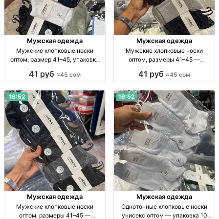
Мужская одежда
Мужская одежда
Мужские хлопковые носки
Мужские хлопковые носки
оптом, размер 41–45, упаковка
оптом, размеры 41–45 —
10 пар Муж. хлопк. носки, дл., р-р
упаковка 10 пар Муж. хлопк.
41 руб
41 руб
≈45 сом
≈45 сом
41–45, уп. 10 шт., опт.
носки, р-р 41–45, уп. 10 шт., опт,
45 сом/уп.
16:52
16:52
Мужская одежда
Мужская одежда
Мужские хлопковые носки
Однотонные хлопковые носки
оптом, размеры 41–45 —
унисекс оптом — упаковка 10