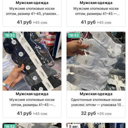
Мужская одежда
Мужская одежда
Мужские хлопковые носки
Мужские хлопковые носки
оптом, размер 41–45, упаковка
оптом, размеры 41–45 —
10 пар Муж. хлопк. носки, дл., р-р
упаковка 10 пар Муж. хлопк.
41 руб
41 руб
≈45 сом
≈45 сом
41–45, уп. 10 шт., опт.
носки, р-р 41–45, уп. 10 шт., опт,
45 сом/уп.
16:52
16:52
Мужская одежда
Мужская одежда
Мужские хлопковые носки
Однотонные хлопковые носки
оптом, размеры 41–45 —
унисекс оптом — упаковка 10
упаковка 10 пар Муж. х/б носки,
пар Носки унисекс, х/б,
41 руб
32 руб
≈45 сом
≈35 сом
р-р 41–45, уп. 10 шт., опт.
однотонные, р-р универс., уп. 10
шт., опт.
16:52
5 авг.