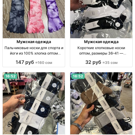
Мужская одежда
Мужская одежда
Пальчиковые носки для спорта и
Короткие хлопковые носки
йоги из 100% хлопка оптом
оптом, размеры 36–41 —
Пальч. носки для спорта/йоги,
упаковка 10 пар Короткие х/б
147 руб
32 руб
≈160 сом
≈35 сом
100% х/б, р-р стандарт, уп. 10 шт.,
носки, р-р 36–41, однотонные, уп.
опт.
10 шт., опт
16:52
16:52