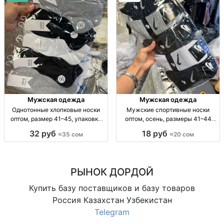
Мужская одежда
Мужская одежда
Однотонные хлопковые носки
Мужские спортивные носки
оптом, размер 41–45, упаковка
оптом, осень, размеры 41–44
10 пар Носки х/б, однотн., р-р 41–
Муж. спорт. носки, осень, р-р 41–
32 руб
18 руб
≈35 сом
≈20 сом
45, уп. 10 шт., опт.
44, уп. 10 шт., опт.
РЫНОК ДОРДОЙ
Купить базу поставщиков и базу товаров
Россия Казахстан Узбекистан
Telegram