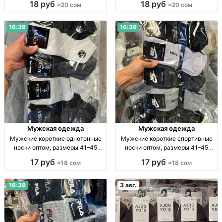
18 руб
18 руб
≈20 сом
≈20 сом
44, уп. 10 шт., опт.
41–45, уп. 10 пар, опт.
16:39
16:39
Мужская одежда
Мужская одежда
Мужские короткие однотонные
Мужские короткие спортивные
носки оптом, размеры 41–45
носки оптом, размеры 41–45
Муж. короткие однотон. носки, р-
Муж. спорт. носки, р-р 41–45, опт,
17 руб
17 руб
≈18 сом
≈18 сом
р 41–45, опт: 18 сом/пара, компл.
уп. 10 шт. — 180 сом
10 пар — 180 сом.
16:39
3 авг.