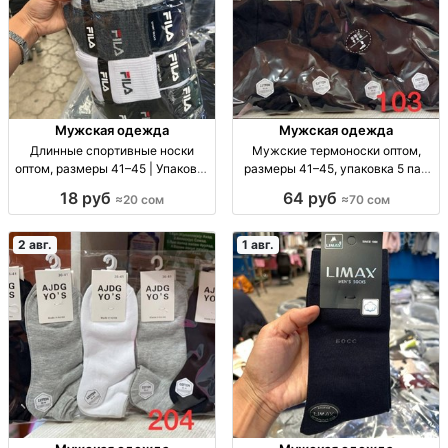
Мужская одежда
Мужская одежда
Длинные спортивные носки
Мужские термоноски оптом,
оптом, размеры 41–45 | Упаковка
размеры 41–45, упаковка 5 пар
10 шт. Спорт. носки опт, р-р 41–
Муж. термоноски, р-р 41–45, уп.
18 руб
64 руб
≈20 сом
≈70 сом
45, уп. 10 шт., 20 сом/уп.
5 шт., опт.
2 авг.
1 авг.