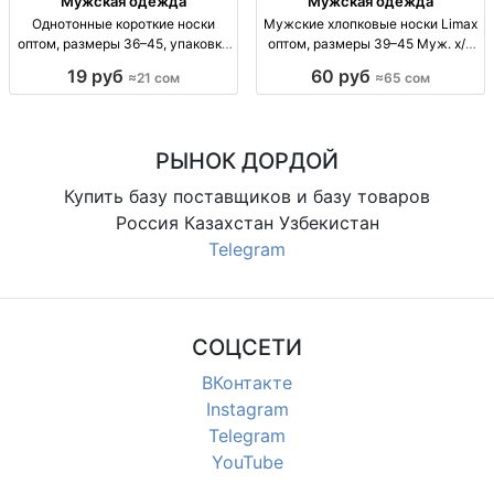
Мужская одежда
Мужская одежда
Однотонные короткие носки
Мужские хлопковые носки Limax
оптом, размеры 36–45, упаковка
оптом, размеры 39–45 Муж. х/б
10 штук Однотонные короткие
носки Limax, р-р 39–45, уп. 12
19 руб
60 руб
≈21 сом
≈65 сом
носки оптом, р-р 36–41 и 41–45,
пар, 65 сом.
уп. 10 шт., 21 сом/уп.
РЫНОК ДОРДОЙ
Купить базу поставщиков и базу товаров
Россия Казахстан Узбекистан
Telegram
СОЦСЕТИ
ВКонтакте
Instagram
Telegram
YouTube